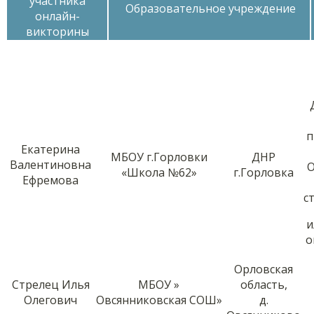
участника
Образовательное учреждение
онлайн-
викторины
п
Екатерина
МБОУ г.Горловки
ДНР
Валентиновна
О
«Школа №62»
г.Горловка
Ефремова
с
и
о
Орловская
Стрелец Илья
МБОУ »
область,
Олегович
Овсянниковская СОШ»
д.