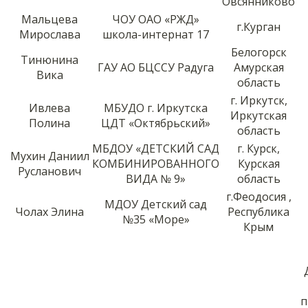
Овсянниково
Мальцева
ЧОУ ОАО «РЖД»
г.Курган
Мирослава
школа-интернат 17
Белогорск
Тинюнина
ГАУ АО БЦССУ Радуга
Амурская
Вика
область
г. Иркутск,
Ивлева
МБУДО г. Иркутска
Иркутская
Полина
ЦДТ «Октябрьский»
область
МБДОУ «ДЕТСКИЙ САД
г. Курск,
Мухин Даниил
КОМБИНИРОВАННОГО
Курская
Русланович
ВИДА № 9»
область
г.Феодосия ,
МДОУ Детский сад
Чолах Элина
Республика
№35 «Море»
Крым
п