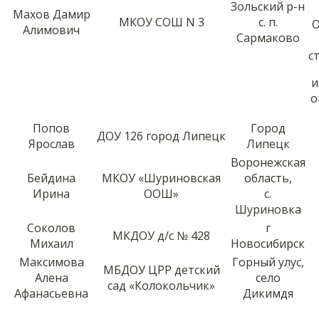
Зольский р-н
Махов Дамир
МКОУ СОШ N 3
с. п.
О
Алимович
Сармаково
с
и
о
Попов
Город
ДОУ 126 город Липецк
Ярослав
Липецк
Воронежская
Бейдина
МКОУ «Шуриновская
область,
Ирина
ООШ»
с.
Шуриновка
Соколов
г
МКДОУ д/с № 428
Михаил
Новосибирск
Максимова
Горный улус,
МБДОУ ЦРР детский
Алена
село
сад «Колокольчик»
Афанасьевна
Дикимдя