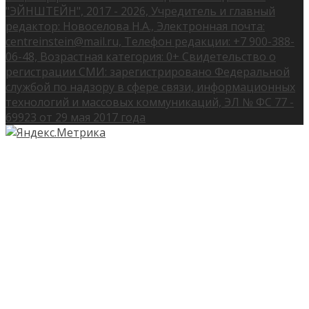
"ЭЙНШТЕЙН", 2017 - 2026, Учредитель и главный
редактор: Новоселова Н.А., Электронная почта:
centreinstein@mail.ru, Телефон редакции: +7 900-388-
06-48, Возрастная категория: 0+ Свидетельство о
регистрации СМИ: зарегистрировано Федеральной
службой по надзору в сфере связи, информационных
технологий и массовых коммуникаций, ЭЛ № ФС 77 -
69923 от 29 мая 2017 года