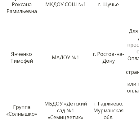
Роксана
МКДОУ СОШ №1
г. Щучье
Рамильевна
Для
прос
Янченко
г. Ростов-на-
МАДОУ №1
Опл
Тимофей
Дону
стра
или 
опла
МБДОУ «Детский
г. Гаджиево,
Группа
сад №1
Мурманская
«Солнышко»
«Семицветик»
обл.