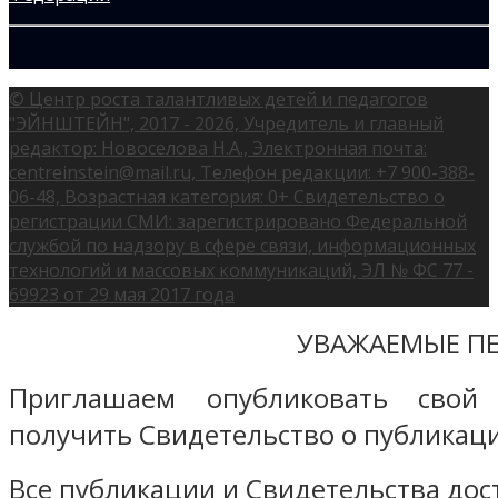
© Центр роста талантливых детей и педагогов
"ЭЙНШТЕЙН", 2017 - 2026, Учредитель и главный
редактор: Новоселова Н.А., Электронная почта:
centreinstein@mail.ru, Телефон редакции: +7 900-388-
06-48, Возрастная категория: 0+ Свидетельство о
регистрации СМИ: зарегистрировано Федеральной
службой по надзору в сфере связи, информационных
технологий и массовых коммуникаций, ЭЛ № ФС 77 -
69923 от 29 мая 2017 года
УВАЖАЕМЫЕ ПЕ
Приглашаем опубликовать свой
получить Свидетельство о публикаци
Все публикации и Свидетельства дост