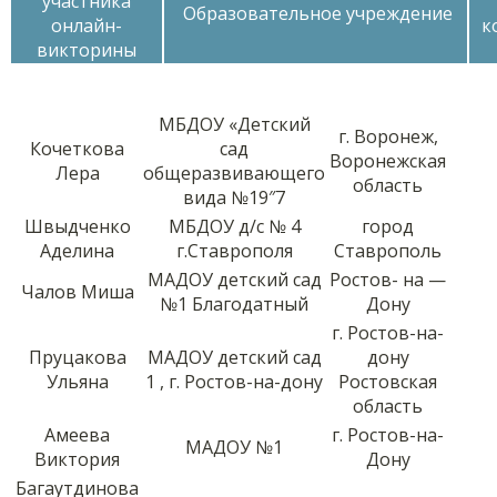
участника
Образовательное учреждение
онлайн-
к
викторины
МБДОУ «Детский
г. Воронеж,
Кочеткова
сад
Воронежская
Лера
общеразвивающего
область
вида №19″7
Швыдченко
МБДОУ д/с № 4
город
Аделина
г.Ставрополя
Ставрополь
МАДОУ детский сад
Ростов- на —
Чалов Миша
№1 Благодатный
Дону
г. Ростов-на-
Пруцакова
МАДОУ детский сад
дону
Ульяна
1 , г. Ростов-на-дону
Ростовская
область
Амеева
г. Ростов-на-
МАДОУ №1
Виктория
Дону
Багаутдинова