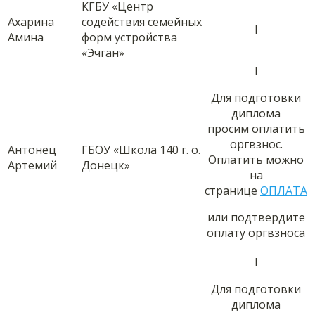
КГБУ «Центр
Ахарина
содействия семейных
I
Амина
форм устройства
«Эчган»
I
Для подготовки
диплома
просим оплатить
оргвзнос.
Антонец
ГБОУ «Школа 140 г. о.
Оплатить можно
Артемий
Донецк»
на
странице
ОПЛАТА
или подтвердите
оплату оргвзноса
I
Для подготовки
диплома