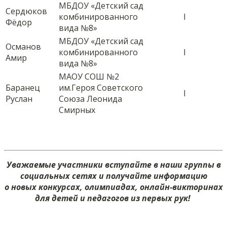
МБДОУ «Детский сад
Сердюков
комбинированного
I
Фёдор
вида №8»
МБДОУ «Детский сад
Османов
комбинированного
I
Амир
вида №8»
МАОУ СОШ №2
Баранец
им.Героя Советского
I
Руслан
Союза Леонида
Смирных
Уважаемые участники вступайте в наши группы в
социальных сетях и получайте информацию
о новых конкурсах, олимпиадах, онлайн-викторинах
для детей и педагогов из первых рук!