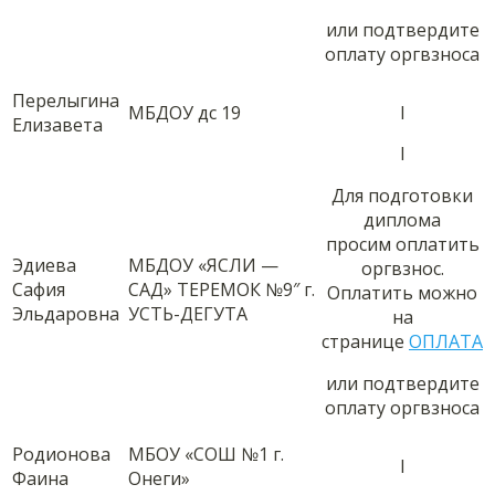
или подтвердите
оплату оргвзноса
Перелыгина
МБДОУ дс 19
I
Елизавета
I
Для подготовки
диплома
просим оплатить
Эдиева
МБДОУ «ЯСЛИ —
оргвзнос.
Сафия
САД» ТЕРЕМОК №9″ г.
Оплатить можно
Эльдаровна
УСТЬ-ДЕГУТА
на
странице
ОПЛАТА
или подтвердите
оплату оргвзноса
Родионова
МБОУ «СОШ №1 г.
I
Фаина
Онеги»