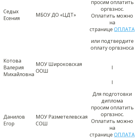
просим оплатить
оргвзнос.
Седых
МБОУ ДО «ЦДТ»
Оплатить можно
Есения
на
странице
ОПЛАТА
или подтвердите
оплату оргвзноса
Котова
МОУ Широковская
Валерия
I
ООШ
Михайловна
I
Для подготовки
диплома
просим оплатить
оргвзнос.
Данилов
МОУ Разметелевская
Оплатить можно
Егор
СОШ
на
странице
ОПЛАТА