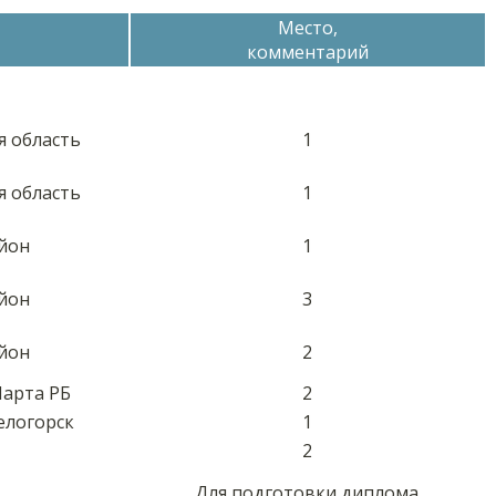
Место,
комментарий
я область
1
я область
1
йон
1
йон
3
йон
2
Марта РБ
2
елогорск
1
2
Для подготовки диплома