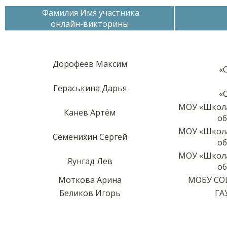
Фамилия Имя участника
онлайн-викторины
Дорофеев Максим
«
Гераськина Дарья
«
МОУ «Школа
Канев Артём
об
МОУ «Школа
Семенихин Сергей
об
МОУ «Школа
Яунгад Лев
об
Моткова Арина
МОБУ СОШ
Беликов Игорь
ГА