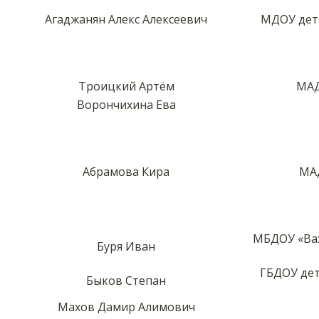
Агаджанян Алекс Алексеевич
МДОУ дет
Троицкий Артём
МАД
Ворончихина Ева
Абрамова Кира
МАД
МБДОУ «Вах
Буря Иван
ГБДОУ дет
Быков Степан
Махов Дамир Алимович