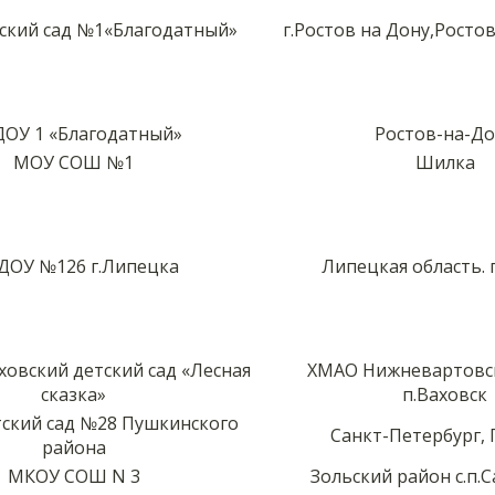
ский сад №1«Благодатный»
г.Ростов на Дону,Росто
ОУ 1 «Благодатный»
Ростов-на-До
МОУ СОШ №1
Шилка
ОУ №126 г.Липецка
Липецкая область. 
овский детский сад «Лесная
ХМАО Нижневартовс
сказка»
п.Ваховск
ский сад №28 Пушкинского
Санкт-Петербург,
района
МКОУ СОШ N 3
Зольский район с.п.