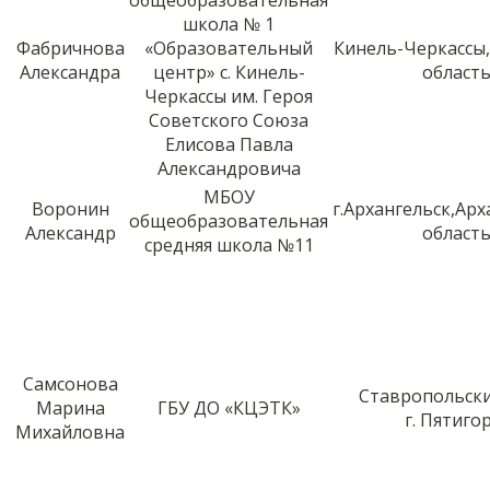
школа № 1
Фабричнова
«Образовательный
Кинель-Черкассы
Александра
центр» с. Кинель-
област
Черкассы им. Героя
Советского Союза
Елисова Павла
Александровича
МБОУ
Воронин
г.Архангельск,Арх
общеобразовательная
Александр
област
средняя школа №11
Самсонова
Ставропольски
Марина
ГБУ ДО «КЦЭТК»
г. Пятиго
Михайловна