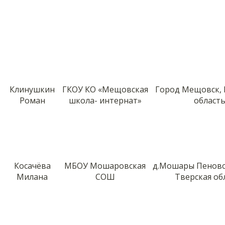
Клинушкин
ГКОУ КО «Мещовская
Город Мещовск, 
Роман
школа- интернат»
област
Косачёва
МБОУ Мошаровская
д.Мошары Пеновс
Милана
СОШ
Тверская об