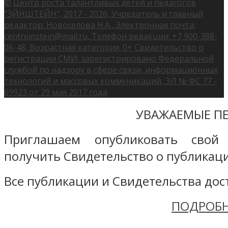
© Центр роста талантливых детей и педагогов
"ЭЙНШТЕЙН", 2017 - 2026, Учредитель и главный
редактор: Новоселова Н.А., Электронная почта:
centreinstein@mail.ru, Телефон редакции: +7 900-388-
06-48, Возрастная категория: 0+ Свидетельство о
регистрации СМИ: зарегистрировано Федеральной
службой по надзору в сфере связи, информационных
технологий и массовых коммуникаций, ЭЛ № ФС 77 -
69923 от 29 мая 2017 года
УВАЖАЕМЫЕ ПЕ
Приглашаем опубликовать свой
получить Свидетельство о публикаци
Все публикации и Свидетельства дост
ПОДРОБН