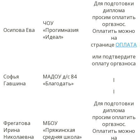
Для подготовки
диплома
просим оплатить
ЧОУ
оргвзнос.
Осипова Ева
«Прогимназия
Оплатить можно
«Идеал»
на
странице
ОПЛАТА
или подтвердите
оплату оргвзноса
Софья
МАДОУ д/с 84
I
Гавшина
«Благодать»
I
Для подготовки
диплома
просим оплатить
Фрегатова
МБОУ
оргвзнос.
Ирина
«Пряжинская
Оплатить можно
Николаевна
средняя школа»
на