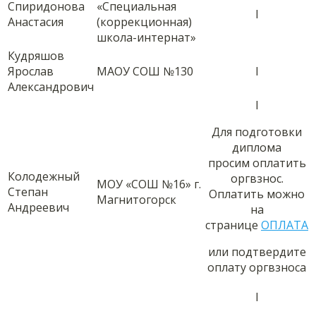
Спиридонова
«Специальная
I
Анастасия
(коррекционная)
школа-интернат»
Кудряшов
Ярослав
МАОУ СОШ №130
I
Александрович
I
Для подготовки
диплома
просим оплатить
Колодежный
оргвзнос.
МОУ «СОШ №16» г.
Степан
Оплатить можно
Магнитогорск
Андреевич
на
странице
ОПЛАТА
или подтвердите
оплату оргвзноса
I