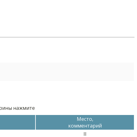
орины нажмите
Место,
комментарий
II