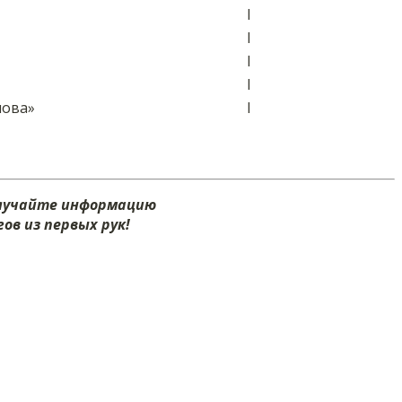
I
I
I
I
пова»
I
олучайте информацию
ов из первых рук!