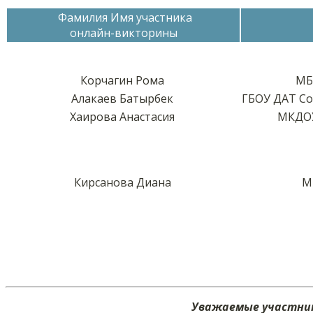
Фамилия Имя участника
онлайн-викторины
Корчагин Рома
МБ
Алакаев Батырбек
ГБОУ ДАТ Со
Хаирова Анастасия
МКДОУ
Кирсанова Диана
М
Уважаемые участник