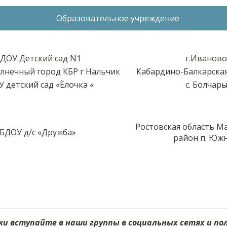
Образовательное учреждение
ДОУ Детский сад N1
г.Иваново
лнечный город КБР г Нальчик
Кабардино-Балкарская
 детский сад «Ёлочка «
с. Болчар
Ростовская область М
БДОУ д/с «Дружба»
район п. Юж
и вступайте в наши группы в социальных сетях и п