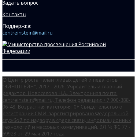
Задать вопрос
Контакты
Поддержка:
centreinstein@mail.ru
© Центр роста талантливых детей и педагогов
"ЭЙНШТЕЙН", 2017 - 2026, Учредитель и главный
редактор: Новоселова Н.А., Электронная почта:
centreinstein@mail.ru, Телефон редакции: +7 900-388-
06-48, Возрастная категория: 0+ Свидетельство о
регистрации СМИ: зарегистрировано Федеральной
службой по надзору в сфере связи, информационных
технологий и массовых коммуникаций, ЭЛ № ФС 77 -
69923 от 29 мая 2017 года