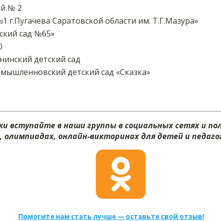
й № 2
 г.Пугачева Саратовской области им. Т.Г.Мазура»
кий сад №65»
0
инский детский сад
ышленновский детский сад «Сказка»
и вступайте в наши группы в социальных сетях и п
х, олимпиадах, онлайн-викторинах для детей и педагог
Помогите нам стать лучше — оставьте свой отзыв!