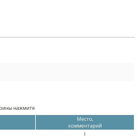
орины нажмите
Место,
комментарий
I