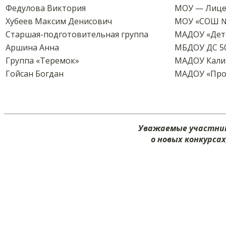
Федулова Виктория
МОУ — Лице
Хубеев Максим Денисович
МОУ «СОШ №1
Старшая-подготовительная группа
МАДОУ «Детс
Аршина Анна
МБДОУ ДС 5
Группа «Теремок»
МАДОУ Калин
Гойсан Богдан
МАДОУ «Пром
Уважаемые участник
о новых конкурса