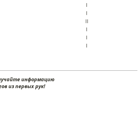
I
I
II
I
I
I
олучайте информацию
ов из первых рук!