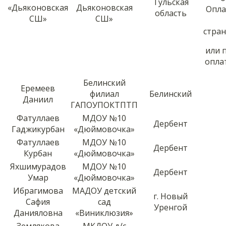
Тульская
«Дьяконовская
Дьяконовская
Опла
область
СШ»
СШ»
стра
или 
опла
Белинский
Еремеев
филиал
Белинский
Даниил
ГАПОУПОКТПТП
Фатуллаев
МДОУ №10
Дербент
Гаджикурбан
«Дюймовочка»
Фатуллаев
МДОУ №10
Дербент
Курбан
«Дюймовочка»
Яхшимурадов
МДОУ №10
Дербент
Умар
«Дюймовочка»
Ибрагимова
МАДОУ детский
г. Новый
Сафия
сад
Уренгой
Данияловна
«Виниклюзия»
Землякова
МКДОУ д/с