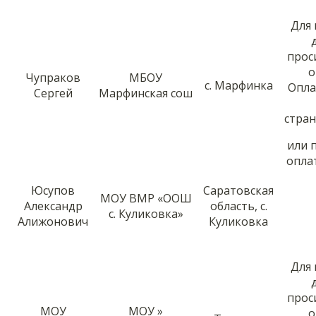
Для
прос
о
Чупраков
МБОУ
с. Марфинка
Опла
Сергей
Марфинская сош
стра
или 
опла
Юсупов
Саратовская
МОУ ВМР «ООШ
Александр
область, с.
с. Куликовка»
Алижонович
Куликовка
Для
прос
МОУ
МОУ »
о