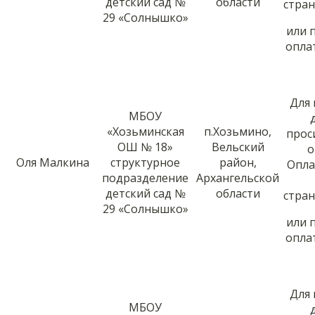
детский сад №
области
стра
29 «Солнышко»
или 
опла
Для
МБОУ
«Хозьминская
п.Хозьмино,
прос
ОШ № 18»
Вельский
о
Оля Малкина
структурное
район,
Опла
подразделение
Архангельской
детский сад №
области
стра
29 «Солнышко»
или 
опла
Для
МБОУ