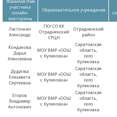
Фамилия Имя
участника
Образовательное учреждение
онлайн-
к
викторины
ГКУ СО КК
Ласточкин
Отрадненский
Отрадненский
Александр
район
СРЦН
Саратовская
Кондакова
МОУ ВМР «ООШ
область,
Дарья
с. Куликовка»
село
Алексеевна
Куликовка
Саратовская
Дудрова
МОУ ВМР «ООШ
область,
Елизавета
с. Куликовка»
село
Сергеевна
Куликовка
Саратовская
Егоров
МОУ ВМР «ООШ
область,
Владимир
с. Куликовка»
село
Антонович
Куликовка