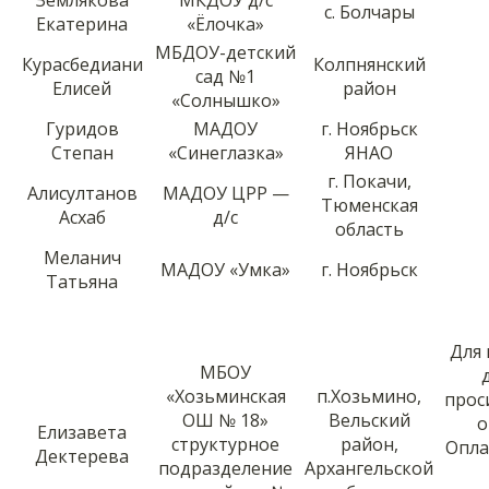
с. Болчары
Екатерина
«Ёлочка»
МБДОУ-детский
Курасбедиани
Колпнянский
сад №1
Елисей
район
«Солнышко»
Гуридов
МАДОУ
г. Ноябрьск
Степан
«Синеглазка»
ЯНАО
г. Покачи,
Алисултанов
МАДОУ ЦРР —
Тюменская
Асхаб
д/с
область
Меланич
МАДОУ «Умка»
г. Ноябрьск
Татьяна
Для
МБОУ
«Хозьминская
п.Хозьмино,
прос
ОШ № 18»
Вельский
о
Елизавета
структурное
район,
Опла
Дектерева
подразделение
Архангельской