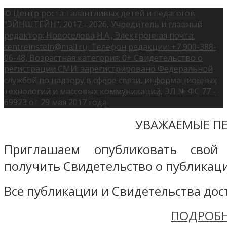
© Центр роста талантливых детей и педагогов
"ЭЙНШТЕЙН", 2017 - 2026, Учредитель и главный
редактор: Новоселова Н.А., Электронная почта:
centreinstein@mail.ru, Телефон редакции: +7 900-388-
06-48, Возрастная категория: 0+ Свидетельство о
регистрации СМИ: зарегистрировано Федеральной
службой по надзору в сфере связи, информационных
технологий и массовых коммуникаций, ЭЛ № ФС 77 -
69923 от 29 мая 2017 года
УВАЖАЕМЫЕ ПЕ
Приглашаем опубликовать свой
получить Свидетельство о публикаци
Все публикации и Свидетельства дост
ПОДРОБН