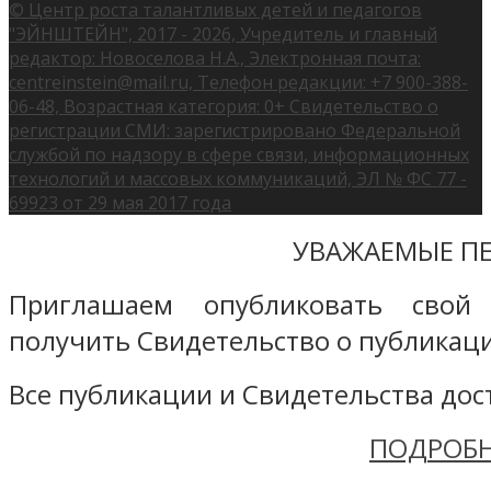
© Центр роста талантливых детей и педагогов
"ЭЙНШТЕЙН", 2017 - 2026, Учредитель и главный
редактор: Новоселова Н.А., Электронная почта:
centreinstein@mail.ru, Телефон редакции: +7 900-388-
06-48, Возрастная категория: 0+ Свидетельство о
регистрации СМИ: зарегистрировано Федеральной
службой по надзору в сфере связи, информационных
технологий и массовых коммуникаций, ЭЛ № ФС 77 -
69923 от 29 мая 2017 года
УВАЖАЕМЫЕ ПЕ
Приглашаем опубликовать свой
получить Свидетельство о публикаци
Все публикации и Свидетельства дост
ПОДРОБН