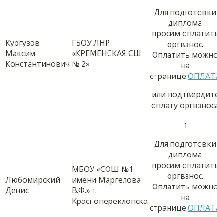
Для подготовки
диплома
просим оплатит
Кургузов
ГБОУ ЛНР
оргвзнос.
Максим
«КРЕМЕНСКАЯ СШ
Оплатить можн
Константинович
№ 2»
на
странице
ОПЛАТ
или подтвердит
оплату оргвзнос
1
Для подготовки
диплома
просим оплатит
МБОУ «СОШ №1
оргвзнос.
Любомирский
имени Маргелова
Оплатить можн
Денис
В.Ф.» г.
на
Краснопереклопска
странице
ОПЛАТ