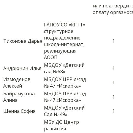
или подтвердит
оплату оргвзнос
ГАПОУ СО «КГТТ»
структурное
подразделение
Тихонова Дарья
1
школа-интернат,
реализующая
АООП
МБДОУ «Детский
Андрюнин Илья
1
сад №68»
Измоденов
МБДОУ ЦРР д/сад
1
Алексей
№ 47 «Искорка»
Байрамукова
МБДОУ ЦРР д/сад
1
Алина
№ 47 «Искорка»
МАДОУ «Детский
Шеина София
1
Сад № 49»
МБУ ДО Центр
развития