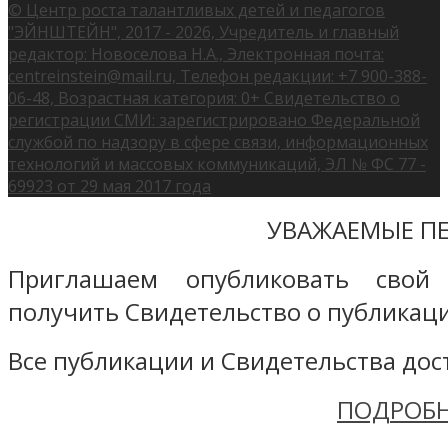
© Центр роста талантливых детей и педагогов
"ЭЙНШТЕЙН", 2017 - 2026, Учредитель и главный
редактор: Новоселова Н.А., Электронная почта:
centreinstein@mail.ru, Телефон редакции: +7 900-388-
06-48, Возрастная категория: 0+ Свидетельство о
регистрации СМИ: зарегистрировано Федеральной
службой по надзору в сфере связи, информационных
технологий и массовых коммуникаций, ЭЛ № ФС 77 -
69923 от 29 мая 2017 года
УВАЖАЕМЫЕ ПЕ
Приглашаем опубликовать свой
получить Свидетельство о публикаци
Все публикации и Свидетельства дост
ПОДРОБН