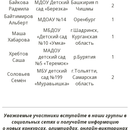
Байкова
МДОУ Детский
Башкирия п
2
Радмила
сад «Березка»
Чишмы
Байтимиров
МДОАУ №14
Оренбург
1
Альберт
МБДОУ
г.Шадринск,
Маша
«Детский сад
Курганская
1
Хабарова
№10 «Умка»
область
МАДОУ
Хребтов
детский сад
р.Бурятия
1
Саша
№5 «Теремок»
МБУ детский
г.Тольятти,
Соловьев
сад №199
Самарская
2
Семён
«Муравьишка»
область
Уважаемые участники вступайте в наши группы в
социальных сетях и получайте информацию
о новых конкурсах, олимпиадах, онлайн-викторинах