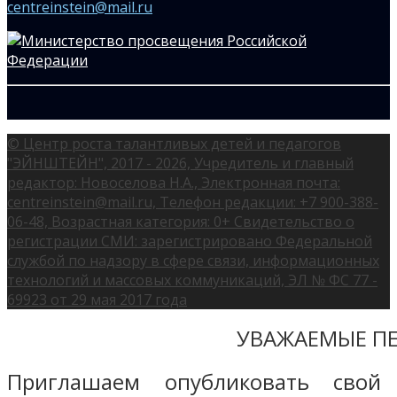
centreinstein@mail.ru
© Центр роста талантливых детей и педагогов
"ЭЙНШТЕЙН", 2017 - 2026, Учредитель и главный
редактор: Новоселова Н.А., Электронная почта:
centreinstein@mail.ru, Телефон редакции: +7 900-388-
06-48, Возрастная категория: 0+ Свидетельство о
регистрации СМИ: зарегистрировано Федеральной
службой по надзору в сфере связи, информационных
технологий и массовых коммуникаций, ЭЛ № ФС 77 -
69923 от 29 мая 2017 года
УВАЖАЕМЫЕ ПЕ
Приглашаем опубликовать свой