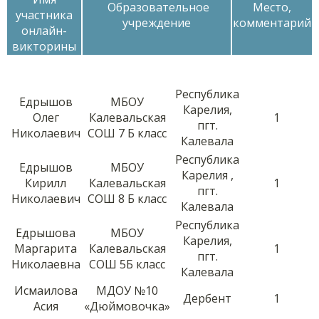
Образовательное
Место,
участника
учреждение
комментарий
онлайн-
викторины
Республика
Едрышов
МБОУ
Карелия,
Олег
Калевальская
1
пгт.
Николаевич
СОШ 7 Б класс
Калевала
Республика
Едрышов
МБОУ
Карелия ,
Кирилл
Калевальская
1
пгт.
Николаевич
СОШ 8 Б класс
Калевала
Республика
Едрышова
МБОУ
Карелия,
Маргарита
Калевальская
1
пгт.
Николаевна
СОШ 5Б класс
Калевала
Исмаилова
МДОУ №10
Дербент
1
Асия
«Дюймовочка»