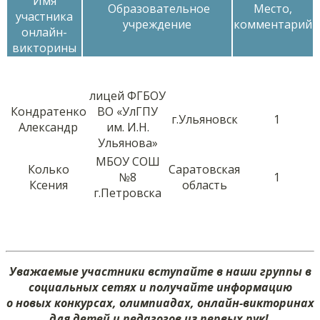
Имя
Образовательное
Место,
участника
учреждение
комментарий
онлайн-
викторины
лицей ФГБОУ
Кондратенко
ВО «УлГПУ
г.Ульяновск
1
Александр
им. И.Н.
Ульянова»
МБОУ СОШ
Колько
Саратовская
№8
1
Ксения
область
г.Петровска
Уважаемые участники вступайте в наши группы в
социальных сетях и получайте информацию
о новых конкурсах, олимпиадах, онлайн-викторинах
для детей и педагогов из первых рук!