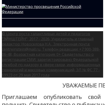
© Центр роста талантливых детей и педагогов
"ЭЙНШТЕЙН", 2017 - 2026, Учредитель и главный
редактор: Новоселова Н.А., Электронная почта:
centreinstein@mail.ru, Телефон редакции: +7 900-388-
06-48, Возрастная категория: 0+ Свидетельство о
регистрации СМИ: зарегистрировано Федеральной
службой по надзору в сфере связи, информационных
технологий и массовых коммуникаций, ЭЛ № ФС 77 -
69923 от 29 мая 2017 года
УВАЖАЕМЫЕ ПЕ
Приглашаем опубликовать свой
получить Свидетельство о публикаци