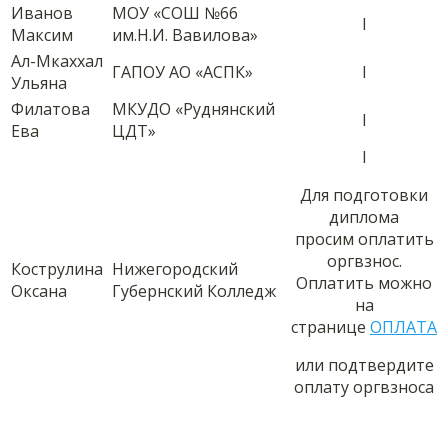
Иванов
МОУ «СОШ №66
I
Максим
им.Н.И. Вавилова»
Ал-Мкаххал
ГАПОУ АО «АСПК»
I
Ульяна
Филатова
МКУДО «Руднянский
I
Ева
ЦДТ»
I
Для подготовки
диплома
просим оплатить
оргвзнос.
Кострулина
Нижегородский
Оплатить можно
Оксана
Губернский Колледж
на
странице
ОПЛАТА
или подтвердите
оплату оргвзноса