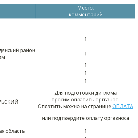
Место,
комментарий
1
дянский район
1
ом
1
1
1
Для подготовки диплома
просим оплатить оргвзнос.
РЬСКИЙ
Оплатить можно на странице
ОПЛАТА
или подтвердите оплату оргвзноса
ая область
1