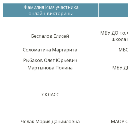
Фамилия Имя участника
онлайн-викторины
МБУ ДО г.о.
Беспалов Елисей
школа 
Соломатина Маргарита
МБО
Рыбаков Олег Юрьевич
Мартынова Полина
МБУ ДМ
7 КЛАСС
Челак Мария Данииловна
МАОУ С