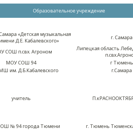
Образовательное учреждение
 Самара «Детская музыкальная
г. Самара
имени Д.Е. Кабалевского»
Липецкая область Лебе
У СОШ п.свх. Агроном
п.свх.Агрон
МОУ СОШ 94
г Тюмень
Ш им. Д.Б.Кабалевского
г.Самара
учитель
П.кРАСНООКТЯБ
ОШ № 94 города Тюмени
г. Тюмень Тюменск