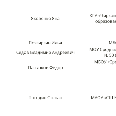
КГУ «Чиркаи
Яковенко Яна
образован
Поягиргин Илья
МБ
МОУ Средня
Седов Владимир Андреевич
№ 50 
МБОУ «Ср
Пасынков Фёдор
Погодин Степан
МАОУ «СШ №