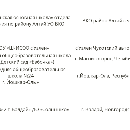
нская основная школа» отдела
ВКО район Алтай се
ия по району Алтай УО ВКО
ОУ «Ш-ИСОО с.Уэлен»
с.Уэлен Чукотский авт
я общеобразовательная школа
г. Магнитогорск, Челяб
(Детский сад «Бабочка»)
едняя общеобразовательная
школа №24
г.Йошкар-Ола, Респуб
г. Йошкар-Олы»
 2 г. Валдай» ДО «Солнышко»
г. Валдай, Новгородс