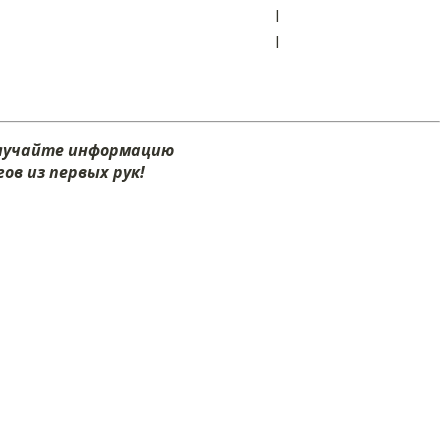
I
I
олучайте информацию
ов из первых рук!