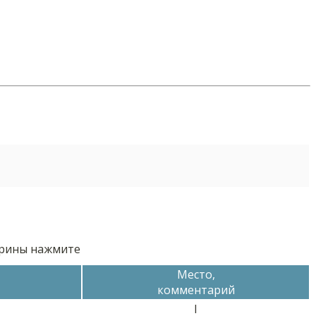
орины нажмите
Место,
комментарий
I