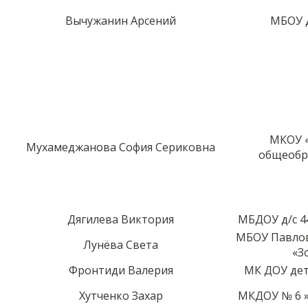
Вычужанин Арсений
МБОУ 
МКОУ «
Мухамеджанова София Сериковна
общеобр
Дягилева Виктория
МБДОУ д/с 4
МБОУ Павлов
Лунёва Света
«З
Фронтиди Валерия
МК ДОУ дет
Хутченко Захар
МКДОУ № 6 »