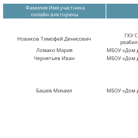
Фамилия Имя участника
онлайн-викторины
ГКУ 
Новиков Тимофей Денисович
реабил
Ломако Мария
МБОУ «Дом д
Чернятьев Иван
МБОУ «Дом д
Башев Михаил
МБОУ «Дом д