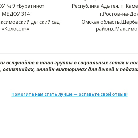
У № 9 «Буратино»
Республика Адыгея, п. Ка
МБДОУ 314
г.Ростов-на-До
симовский детский сад
Омская область,Щерба
«Колосок»»
район,с.Максимо
и вступайте в наши группы в социальных сетях и п
х, олимпиадах, онлайн-викторинах для детей и педагог
Помогите нам стать лучше — оставьте свой отзыв!