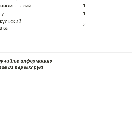
менномостский
1
ну
1
кульский
2
вка
олучайте информацию
ов из первых рук!