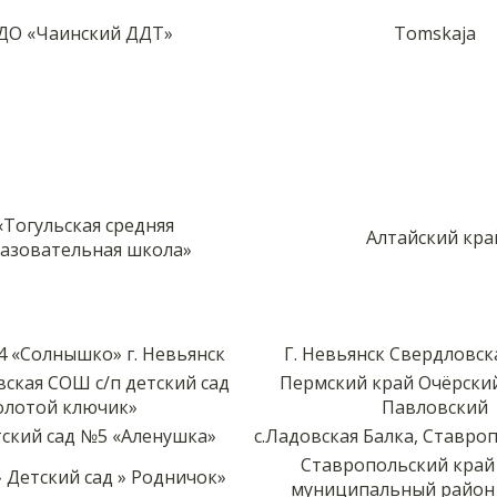
ДО «Чаинский ДДТ»
Tomskaja
Тогульская средняя
Алтайский кра
азовательная школа»
4 «Солнышко» г. Невьянск
Г. Невьянск Свердловск
ская СОШ с/п детский сад
Пермский край Очёрский
олотой ключик»
Павловский
ский сад №5 «Аленушка»
с.Ладовская Балка, Ставро
Ставропольский край
 Детский сад » Родничок»
муниципальный район 