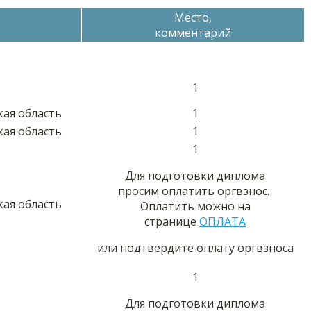
Место,
комментарий
1
кая область
1
кая область
1
1
Для подготовки диплома
просим оплатить оргвзнос.
кая область
Оплатить можно на
странице
ОПЛАТА
или подтвердите оплату оргвзноса
1
Для подготовки диплома