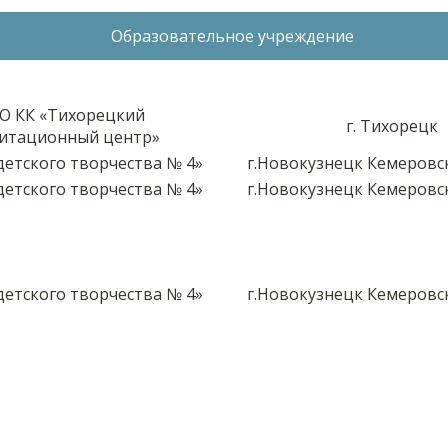
Образовательное учреждение
СО КК «Тихорецкий
г. Тихорецк
итационный центр»
етского творчества № 4»
г.Новокузнецк Кемеровс
етского творчества № 4»
г.Новокузнецк Кемеровс
етского творчества № 4»
г.Новокузнецк Кемеровс