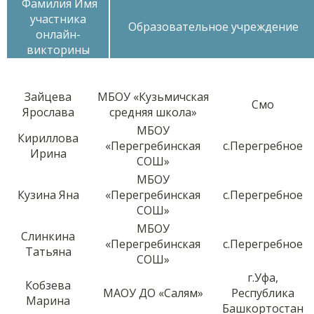
Фамилия Имя
участника
Образовательное учреждение
онлайн-
викторины
Зайцева
МБОУ «Кузьмичская
Смо
Ярослава
средняя школа»
МБОУ
Кириллова
«Перегребинская
с.Перегребное
Ирина
СОШ»
МБОУ
Кузина Яна
«Перегребинская
с.Перегребное
СОШ»
МБОУ
Слинкина
«Перегребинская
с.Перегребное
Татьяна
СОШ»
г.Уфа,
Кобзева
МАОУ ДО «Салям»
Республика
Марина
Башкортостан