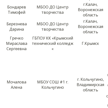
г.Калач,
Бондарев
МБОО ДО Центр
Воронежская
Тимофей
творчества
область
г.Калач,
Березнева
МБОО ДО Центр
Воронежская
Дарина
творчества
область
Гречко
ГБПОУ КК «Крымский
Мираслава
технический колледж
Г.Крымск
Сергеевна
«
г. Кольчугино,
Мочалова
МБОУ СОШ #1 г.
Владимирская
Алена
Кольчугино
область