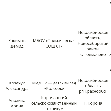
Новосибирская
область,
Хакимов
МБОУ «Толмачевская
Новосибирский
Демид
СОШ 61»
район,
с. Толмачево
Новосибирская
Козачук
МАДОУ — детский сад
область
Александра
«Колосок»
рп Краснообск
Корочанский
Анохина
сельскохозяйственный
Г. Короча
Арина
техникум