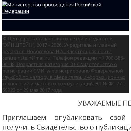
© Центр роста талантливых детей и педагогов
"ЭЙНШТЕЙН", 2017 - 2026, Учредитель и главный
редактор: Новоселова Н.А., Электронная почта:
centreinstein@mail.ru, Телефон редакции: +7 900-388-
06-48, Возрастная категория: 0+ Свидетельство о
регистрации СМИ: зарегистрировано Федеральной
службой по надзору в сфере связи, информационных
технологий и массовых коммуникаций, ЭЛ № ФС 77 -
69923 от 29 мая 2017 года
УВАЖАЕМЫЕ ПЕ
Приглашаем опубликовать свой
получить Свидетельство о публикаци