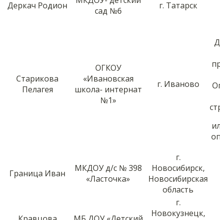
Деркач Родион
г. Татарск
сад №6
Д
п
ОГКОУ
Старикова
«Ивановская
г. Иваново
О
Пелагея
школа- интернат
№1»
ст
и
оп
г.
МКДОУ д/с № 398
Новосибирск,
Граница Иван
«Ласточка»
Новосибирская
область
г.
Новокузнецк,
Кравцова
МБ ДОУ «Детский