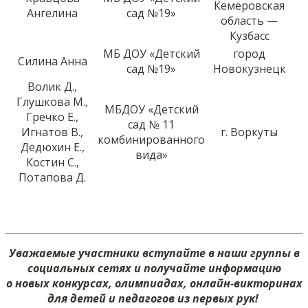
Кемеровская
Ангелина
сад №19»
область —
Кузбасс
МБ ДОУ «Детский
город
Силина Анна
сад №19»
Новокузнецк
Волик Д.,
Глушкова М.,
МБДОУ «Детский
Гречко Е.,
сад № 11
Игнатов В.,
г. Воркуты
комбинированного
Дедюхин Е.,
вида»
Костин С.,
Потапова Д.
Уважаемые участники вступайте в наши группы в
социальных сетях и получайте информацию
о новых конкурсах, олимпиадах, онлайн-викторинах
для детей и педагогов из первых рук!