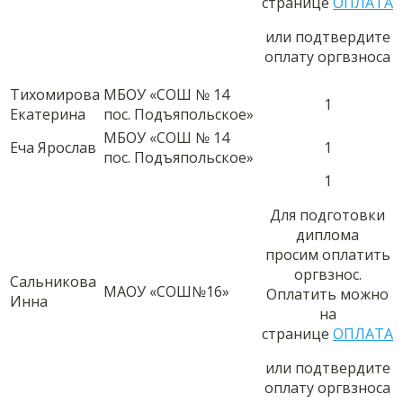
странице
ОПЛАТА
или подтвердите
оплату оргвзноса
Тихомирова
МБОУ «СОШ № 14
1
Екатерина
пос. Подъяпольское»
МБОУ «СОШ № 14
Еча Ярослав
1
пос. Подъяпольское»
1
Для подготовки
диплома
просим оплатить
оргвзнос.
Сальникова
МАОУ «СОШ№16»
Оплатить можно
Инна
на
странице
ОПЛАТА
или подтвердите
оплату оргвзноса