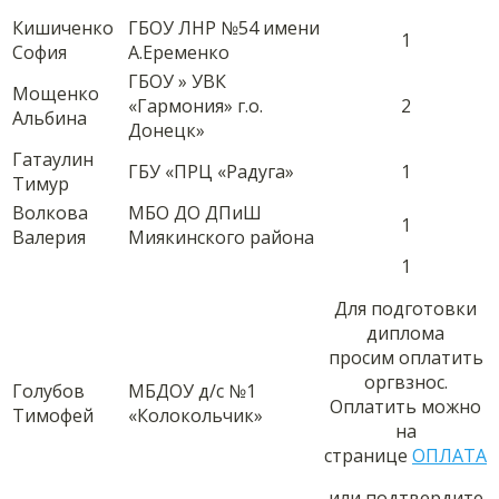
Кишиченко
ГБОУ ЛНР №54 имени
1
София
А.Еременко
ГБОУ » УВК
Мощенко
«Гармония» г.о.
2
Альбина
Донецк»
Гатаулин
ГБУ «ПРЦ «Радуга»
1
Тимур
Волкова
МБО ДО ДПиШ
1
Валерия
Миякинского района
1
Для подготовки
диплома
просим оплатить
оргвзнос.
Голубов
МБДОУ д/с №1
Оплатить можно
Тимофей
«Колокольчик»
на
странице
ОПЛАТА
или подтвердите