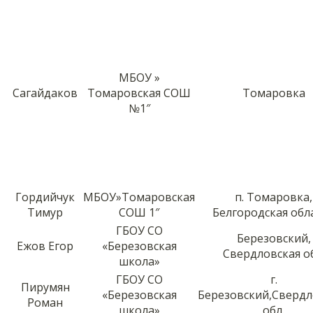
МБОУ »
Сагайдаков
Томаровская СОШ
Томаровка
№1″
Гордийчук
МБОУ»Томаровская
п. Томаровка,
Тимур
СОШ 1″
Белгородская обл
ГБОУ СО
Березовский,
Ежов Егор
«Березовская
Свердловская об
школа»
ГБОУ СО
г.
Пирумян
«Березовская
Березовский,Свердл
Роман
школа»
обл.