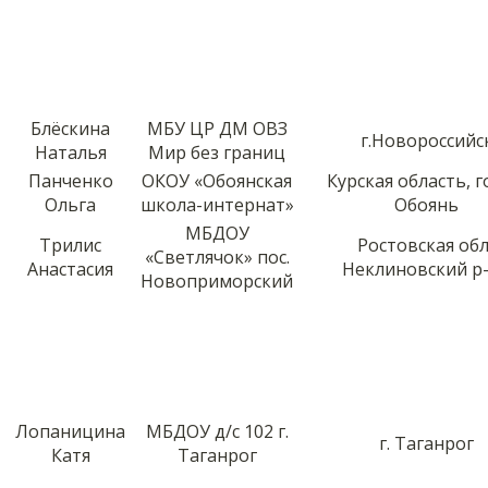
Блёскина
МБУ ЦР ДМ ОВЗ
г.Новороссийс
Наталья
Мир без границ
Панченко
ОКОУ «Обоянская
Курская область, 
Ольга
школа-интернат»
Обоянь
МБДОУ
Трилис
Ростовская обл.
«Светлячок» пос.
Анастасия
Неклиновский р
Новоприморский
Лопаницина
МБДОУ д/с 102 г.
г. Таганрог
Катя
Таганрог