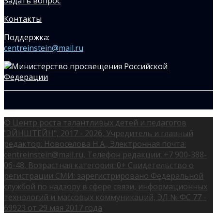
Задать вопрос
Контакты
Поддержка:
centreinstein@mail.ru
© Центр роста талантливых детей и педагогов
"ЭЙНШТЕЙН", 2017 - 2026, Учредитель и главный
редактор: Новоселова Н.А., Электронная почта:
centreinstein@mail.ru, Телефон редакции: +7 900-388-
06-48, Возрастная категория: 0+ Свидетельство о
регистрации СМИ: зарегистрировано Федеральной
службой по надзору в сфере связи, информационных
технологий и массовых коммуникаций, ЭЛ № ФС 77 -
69923 от 29 мая 2017 года