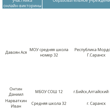
участника
Образовательное учрежден
онлайн-викторины
МОУ средняя школа
Республика Морд
Давоян Ася
номер 32
Г.Саранск
Онтин
МБОУ СОШ 12
г.Бийск,Алтайский
Даниил
Нарваткин
Средняя школа 32
г. Саранск
Иван