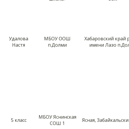
Удалова
МБОУ ООШ
Хабаровский край 
Настя
п.Долми
имени Лазо п.До
МБОУ Яснинская
5 класс
Ясная, Забайкальски
СОШ 1