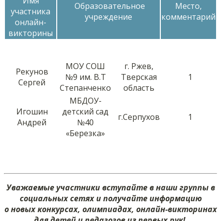
Имя
Образовательное
Место,
участника
учреждение
комментарий
онлайн-
викторины
МОУ СОШ
г. Ржев,
Рекунов
№9 им. В.Т
Тверская
1
Сергей
Степанченко
область
МБДОУ-
Игошин
детский сад
г.Серпухов
1
Андрей
№40
«Березка»
Уважаемые участники вступайте в наши группы в
социальных сетях и получайте информацию
о новых конкурсах, олимпиадах, онлайн-викторинах
для детей и педагогов из первых рук!