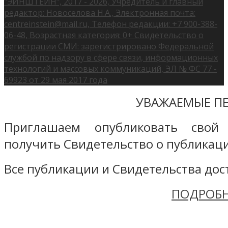
"ЭЙНШТЕЙН", 2017 - 2026, Учредитель и главный
редактор: Новоселова Н.А., Электронная почта:
centreinstein@mail.ru, Телефон редакции: +7 900-388-
06-48, Возрастная категория: 0+ Свидетельство о
регистрации СМИ: зарегистрировано Федеральной
службой по надзору в сфере связи, информационных
технологий и массовых коммуникаций, ЭЛ № ФС 77 -
69923 от 29 мая 2017 года
УВАЖАЕМЫЕ ПЕ
Приглашаем опубликовать свой
получить Свидетельство о публикаци
Все публикации и Свидетельства дост
ПОДРОБН