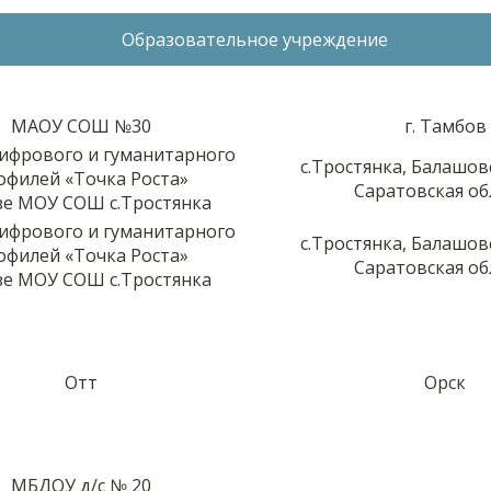
Образовательное учреждение
МАОУ СОШ №30
г. Тамбов
ифрового и гуманитарного
с.Тростянка, Балашов
офилей «Точка Роста»
Саратовская об
зе МОУ СОШ с.Тростянка
ифрового и гуманитарного
с.Тростянка, Балашов
офилей «Точка Роста»
Саратовская об
зе МОУ СОШ с.Тростянка
Отт
Орск
МБДОУ д/с № 20