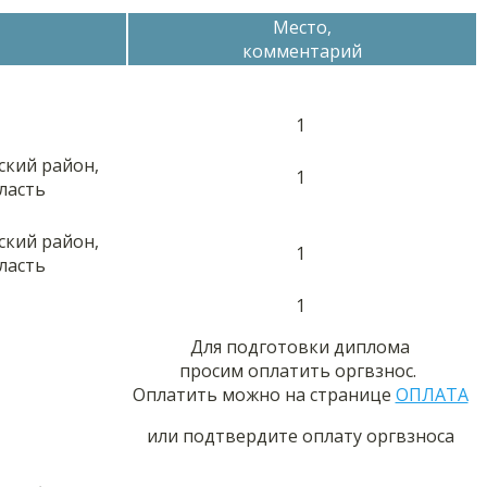
Место,
комментарий
1
ский район,
1
ласть
ский район,
1
ласть
1
Для подготовки диплома
просим оплатить оргвзнос.
Оплатить можно на странице
ОПЛАТА
или подтвердите оплату оргвзноса