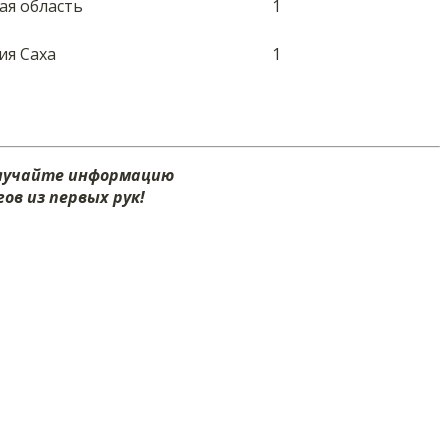
ая область
1
ия Саха
1
олучайте информацию
ов из первых рук!