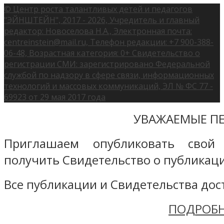
© Центр роста талантливых детей и педагогов
"ЭЙНШТЕЙН", 2017 - 2026, Учредитель и главный
редактор: Новоселова Н.А., Электронная почта:
centreinstein@mail.ru, Телефон редакции: +7 900-388-
06-48, Возрастная категория: 0+ Свидетельство о
регистрации СМИ: зарегистрировано Федеральной
службой по надзору в сфере связи, информационных
технологий и массовых коммуникаций, ЭЛ № ФС 77 -
69923 от 29 мая 2017 года
УВАЖАЕМЫЕ ПЕ
Приглашаем опубликовать свой
получить Свидетельство о публикаци
Все публикации и Свидетельства дост
ПОДРОБН