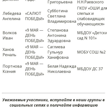
Григорьевна
Н.Н.Раевского
ГКОУ «ОШИ дл
Субботина
Лебедева
«САЛЮТ
слепых и
Светлана
Ангелина
ПОБЕДЫ!»
слабовидящих
Владимировна
обучающихся»
«9 МАЯ —
Степанова
Волков
МБДОУ «Детск
ДЕНЬ
Антонина
Иван
сад N 101»
ПОБЕДЫ!»
Эдуардовна
«9 МАЯ —
Саглиева
Ханов
ДЕНЬ
Гульнур
МОБУ СОШ №2
Реналь
ПОБЕДЫ!»
Ханифовна
«9 МАЯ —
Портнова
Белая Надежда
ДЕНЬ
МБДОУ ДС 37
Ксения
Николаевна
ПОБЕДЫ!»
Уважаемые участники, вступайте в наши группы в
социальных сетях и получайте информацию