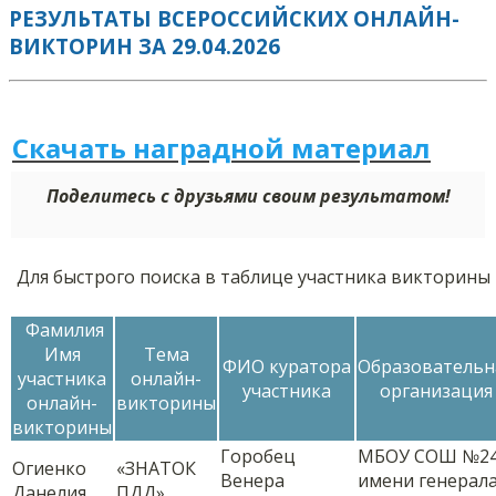
РЕЗУЛЬТАТЫ ВСЕРОССИЙСКИХ ОНЛАЙН-
ВИКТОРИН ЗА 29.04.2026
Скачать наградной м
а
териал
Поделитесь с друзьями своим результатом!
Для быстрого поиска в таблице участника викторины
Фамилия
Имя
Тема
ФИО куратора
Образовательн
участника
онлайн-
участника
организация
онлайн-
викторины
викторины
Горобец
МБОУ СОШ №2
Огиенко
«ЗНАТОК
Венера
имени генерал
Данелия
ПДД»