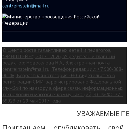
centreinstein@mail.ru
© Центр роста талантливых детей и педагогов
"ЭЙНШТЕЙН", 2017 - 2026, Учредитель и главный
редактор: Новоселова Н.А., Электронная почта:
centreinstein@mail.ru, Телефон редакции: +7 900-388-
06-48, Возрастная категория: 0+ Свидетельство о
регистрации СМИ: зарегистрировано Федеральной
службой по надзору в сфере связи, информационных
технологий и массовых коммуникаций, ЭЛ № ФС 77 -
69923 от 29 мая 2017 года
УВАЖАЕМЫЕ ПЕ
Приглашаем опубликовать свой