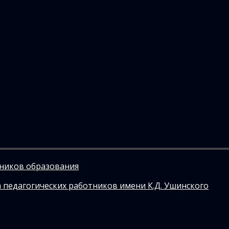
тников образования
 педагогических работников имени К.Д. Ушинского