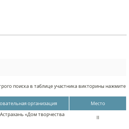
трого поиска в таблице участника викторины нажмите
овательная организация
Место
.Астрахань «Дом творчества
II