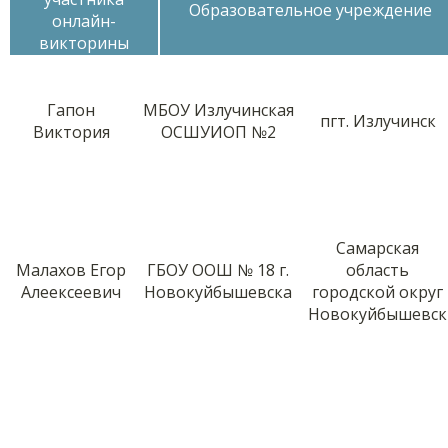
Образовательное учреждение
онлайн-
викторины
Гапон
МБОУ Излучинская
пгт. Излучинск
Виктория
ОСШУИОП №2
Самарская
Малахов Егор
ГБОУ ООШ № 18 г.
область
Алеексеевич
Новокуйбышевска
городской округ
Новокуйбышевск