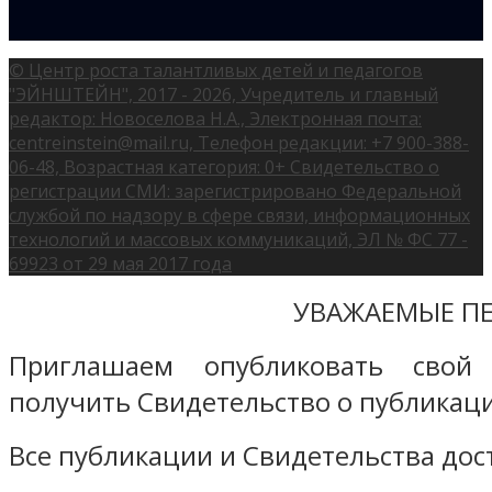
© Центр роста талантливых детей и педагогов
"ЭЙНШТЕЙН", 2017 - 2026, Учредитель и главный
редактор: Новоселова Н.А., Электронная почта:
centreinstein@mail.ru, Телефон редакции: +7 900-388-
06-48, Возрастная категория: 0+ Свидетельство о
регистрации СМИ: зарегистрировано Федеральной
службой по надзору в сфере связи, информационных
технологий и массовых коммуникаций, ЭЛ № ФС 77 -
69923 от 29 мая 2017 года
УВАЖАЕМЫЕ ПЕ
Приглашаем опубликовать свой
получить Свидетельство о публикаци
Все публикации и Свидетельства дост