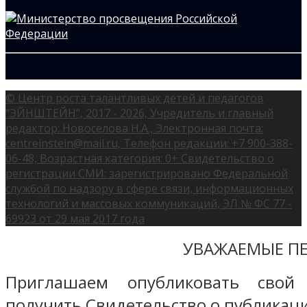
© Центр роста талантливых детей и педагогов
"ЭЙНШТЕЙН", 2017 - 2026, Учредитель и главный
редактор: Новоселова Н.А., Электронная почта:
centreinstein@mail.ru, Телефон редакции: +7 900-388-
06-48, Возрастная категория: 0+ Свидетельство о
регистрации СМИ: зарегистрировано Федеральной
службой по надзору в сфере связи, информационных
технологий и массовых коммуникаций, ЭЛ № ФС 77 -
69923 от 29 мая 2017 года
УВАЖАЕМЫЕ ПЕ
Приглашаем опубликовать свой
получить Свидетельство о публикаци