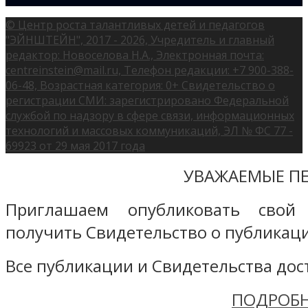
© Центр роста талантливых детей и педагогов
"ЭЙНШТЕЙН", 2017 - 2026, Учредитель и главный
редактор: Новоселова Н.А., Электронная почта:
centreinstein@mail.ru, Телефон редакции: +7 900-388-
06-48, Возрастная категория: 0+ Свидетельство о
регистрации СМИ: зарегистрировано Федеральной
службой по надзору в сфере связи, информационных
технологий и массовых коммуникаций, ЭЛ № ФС 77 -
69923 от 29 мая 2017 года
УВАЖАЕМЫЕ ПЕ
Приглашаем опубликовать свой
получить Свидетельство о публикаци
Все публикации и Свидетельства дост
ПОДРОБН