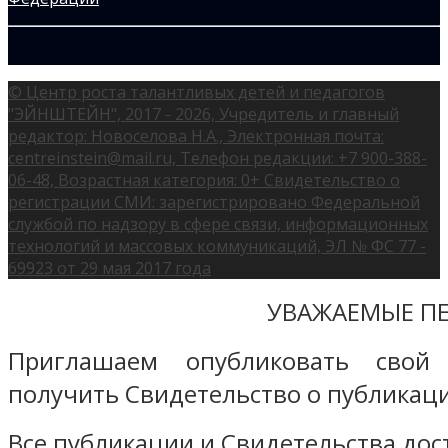
© Центр роста талантливых детей и педагогов
"ЭЙНШТЕЙН", 2017 - 2026, Учредитель и главный
редактор: Новоселова Н.А., Электронная почта:
centreinstein@mail.ru, Телефон редакции: +7 900-388-
06-48, Возрастная категория: 0+ Свидетельство о
регистрации СМИ: зарегистрировано Федеральной
службой по надзору в сфере связи, информационных
технологий и массовых коммуникаций, ЭЛ № ФС 77 -
69923 от 29 мая 2017 года
УВАЖАЕМЫЕ ПЕ
Приглашаем опубликовать свой
получить Свидетельство о публикаци
Все публикации и Свидетельства дост