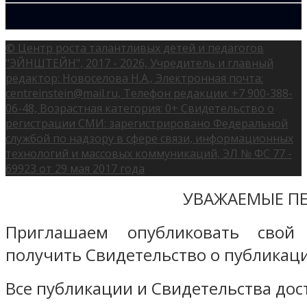
© Центр роста талантливых детей и педагогов
"ЭЙНШТЕЙН", 2017 - 2026, Учредитель и главный
редактор: Новоселова Н.А., Электронная почта:
centreinstein@mail.ru, Телефон редакции: +7 900-388-
06-48, Возрастная категория: 0+ Свидетельство о
регистрации СМИ: зарегистрировано Федеральной
службой по надзору в сфере связи, информационных
технологий и массовых коммуникаций, ЭЛ № ФС 77 -
69923 от 29 мая 2017 года
УВАЖАЕМЫЕ ПЕ
Приглашаем опубликовать свой
получить Свидетельство о публикаци
Все публикации и Свидетельства дост