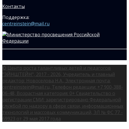
Контакты
Поддержка:
centreinstein@mail.ru
© Центр роста талантливых детей и педагогов
"ЭЙНШТЕЙН", 2017 - 2026, Учредитель и главный
редактор: Новоселова Н.А., Электронная почта:
centreinstein@mail.ru, Телефон редакции: +7 900-388-
06-48, Возрастная категория: 0+ Свидетельство о
регистрации СМИ: зарегистрировано Федеральной
службой по надзору в сфере связи, информационных
технологий и массовых коммуникаций, ЭЛ № ФС 77 -
69923 от 29 мая 2017 года