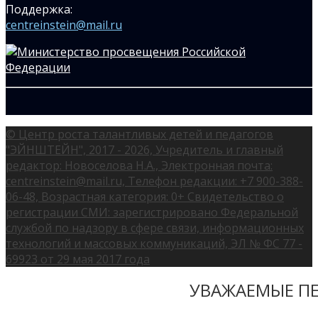
Поддержка:
centreinstein@mail.ru
© Центр роста талантливых детей и педагогов
"ЭЙНШТЕЙН", 2017 - 2026, Учредитель и главный
редактор: Новоселова Н.А., Электронная почта:
centreinstein@mail.ru, Телефон редакции: +7 900-388-
06-48, Возрастная категория: 0+ Свидетельство о
регистрации СМИ: зарегистрировано Федеральной
службой по надзору в сфере связи, информационных
технологий и массовых коммуникаций, ЭЛ № ФС 77 -
69923 от 29 мая 2017 года
УВАЖАЕМЫЕ ПЕ