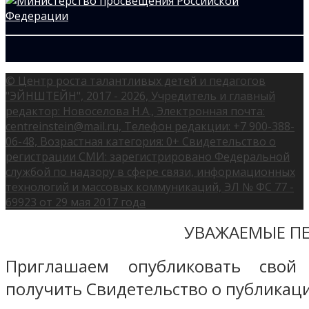
© Центр роста талантливых детей и педагогов
"ЭЙНШТЕЙН", 2017 - 2026, Учредитель и главный
редактор: Новоселова Н.А., Электронная почта:
centreinstein@mail.ru, Телефон редакции: +7 900-388-
06-48, Возрастная категория: 0+ Свидетельство о
регистрации СМИ: зарегистрировано Федеральной
службой по надзору в сфере связи, информационных
технологий и массовых коммуникаций, ЭЛ № ФС 77 -
69923 от 29 мая 2017 года
УВАЖАЕМЫЕ ПЕ
Приглашаем опубликовать свой
получить Свидетельство о публикаци