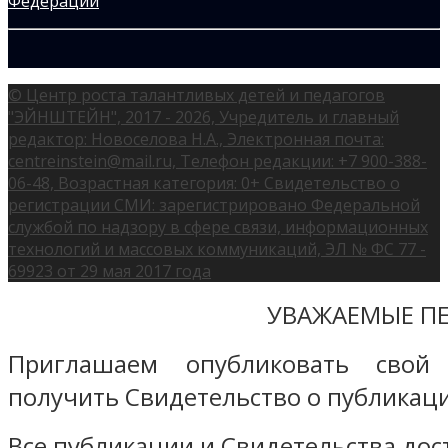
© Центр роста талантливых детей и педагогов
"ЭЙНШТЕЙН", 2017 - 2026, Учредитель и главный
редактор: Новоселова Н.А., Электронная почта:
centreinstein@mail.ru, Телефон редакции: +7 900-388-
06-48, Возрастная категория: 0+ Свидетельство о
регистрации СМИ: зарегистрировано Федеральной
службой по надзору в сфере связи, информационных
технологий и массовых коммуникаций, ЭЛ № ФС 77 -
69923 от 29 мая 2017 года
УВАЖАЕМЫЕ ПЕ
Приглашаем опубликовать свой
получить Свидетельство о публикаци
Все публикации и Свидетельства дост