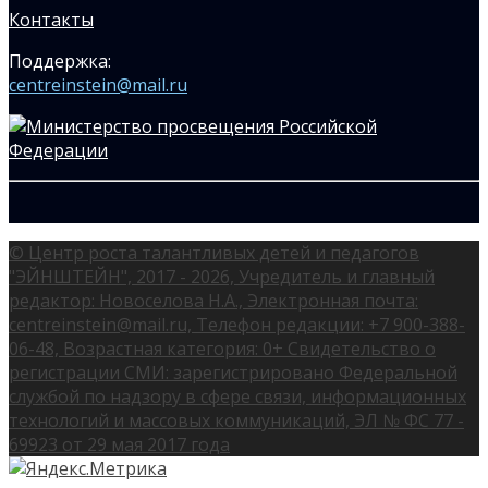
Контакты
Поддержка:
centreinstein@mail.ru
© Центр роста талантливых детей и педагогов
"ЭЙНШТЕЙН", 2017 - 2026, Учредитель и главный
редактор: Новоселова Н.А., Электронная почта:
centreinstein@mail.ru, Телефон редакции: +7 900-388-
06-48, Возрастная категория: 0+ Свидетельство о
регистрации СМИ: зарегистрировано Федеральной
службой по надзору в сфере связи, информационных
технологий и массовых коммуникаций, ЭЛ № ФС 77 -
69923 от 29 мая 2017 года