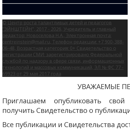
© Центр роста талантливых детей и педагогов
"ЭЙНШТЕЙН", 2017 - 2026, Учредитель и главный
редактор: Новоселова Н.А., Электронная почта:
centreinstein@mail.ru, Телефон редакции: +7 900-388-
06-48, Возрастная категория: 0+ Свидетельство о
регистрации СМИ: зарегистрировано Федеральной
службой по надзору в сфере связи, информационных
технологий и массовых коммуникаций, ЭЛ № ФС 77 -
69923 от 29 мая 2017 года
УВАЖАЕМЫЕ ПЕ
Приглашаем опубликовать свой
получить Свидетельство о публикаци
Все публикации и Свидетельства дост