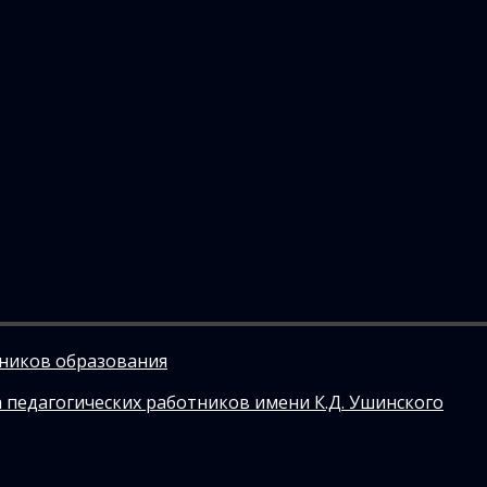
тников образования
 педагогических работников имени К.Д. Ушинского