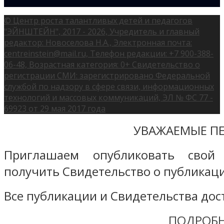
© Центр роста талантливых детей и педагогов
"ЭЙНШТЕЙН", 2017 - 2026, Учредитель и главный
редактор: Новоселова Н.А., Электронная почта:
centreinstein@mail.ru, Телефон редакции: +7 900-388-
06-48, Возрастная категория: 0+ Свидетельство о
регистрации СМИ: зарегистрировано Федеральной
службой по надзору в сфере связи, информационных
технологий и массовых коммуникаций, ЭЛ № ФС 77 -
69923 от 29 мая 2017 года
УВАЖАЕМЫЕ ПЕ
Приглашаем опубликовать свой
получить Свидетельство о публикаци
Все публикации и Свидетельства дост
ПОДРОБН