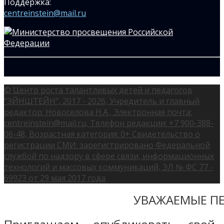
Поддержка:
centreinstein@mail.ru
© Центр роста талантливых детей и педагогов
"ЭЙНШТЕЙН", 2017 - 2026, Учредитель и главный
редактор: Новоселова Н.А., Электронная почта:
centreinstein@mail.ru, Телефон редакции: +7 900-388-
06-48, Возрастная категория: 0+ Свидетельство о
регистрации СМИ: зарегистрировано Федеральной
службой по надзору в сфере связи, информационных
технологий и массовых коммуникаций, ЭЛ № ФС 77 -
69923 от 29 мая 2017 года
УВАЖАЕМЫЕ ПЕ