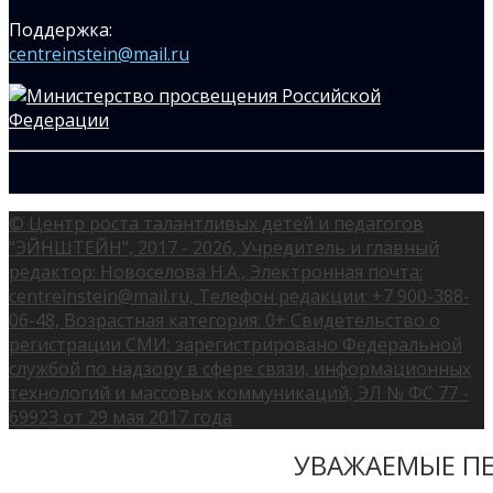
Поддержка:
centreinstein@mail.ru
© Центр роста талантливых детей и педагогов
"ЭЙНШТЕЙН", 2017 - 2026, Учредитель и главный
редактор: Новоселова Н.А., Электронная почта:
centreinstein@mail.ru, Телефон редакции: +7 900-388-
06-48, Возрастная категория: 0+ Свидетельство о
регистрации СМИ: зарегистрировано Федеральной
службой по надзору в сфере связи, информационных
технологий и массовых коммуникаций, ЭЛ № ФС 77 -
69923 от 29 мая 2017 года
УВАЖАЕМЫЕ ПЕ