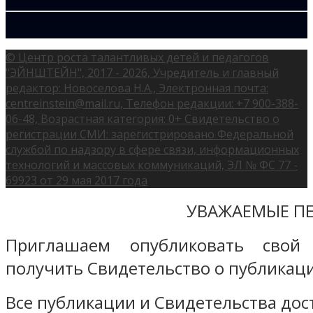
© Центр роста талантливых детей и педагогов
"ЭЙНШТЕЙН", 2017 - 2026, Учредитель и главный
редактор: Новоселова Н.А., Электронная почта:
centreinstein@mail.ru, Телефон редакции: +7 900-388-
06-48, Возрастная категория: 0+ Свидетельство о
регистрации СМИ: зарегистрировано Федеральной
службой по надзору в сфере связи, информационных
технологий и массовых коммуникаций, ЭЛ № ФС 77 -
69923 от 29 мая 2017 года
УВАЖАЕМЫЕ ПЕ
Приглашаем опубликовать свой
получить Свидетельство о публикаци
Все публикации и Свидетельства дост