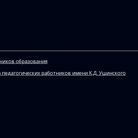
тников образования
 педагогических работников имени К.Д. Ушинского