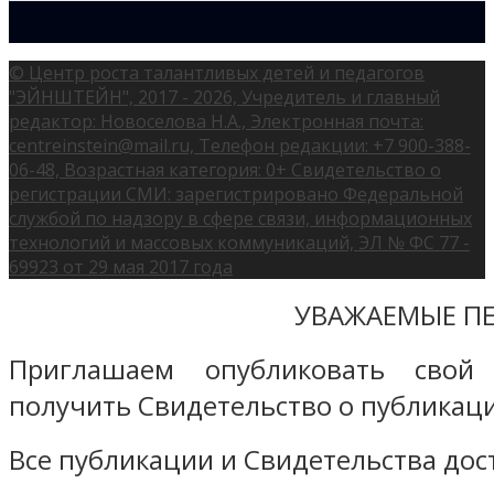
© Центр роста талантливых детей и педагогов
"ЭЙНШТЕЙН", 2017 - 2026, Учредитель и главный
редактор: Новоселова Н.А., Электронная почта:
centreinstein@mail.ru, Телефон редакции: +7 900-388-
06-48, Возрастная категория: 0+ Свидетельство о
регистрации СМИ: зарегистрировано Федеральной
службой по надзору в сфере связи, информационных
технологий и массовых коммуникаций, ЭЛ № ФС 77 -
69923 от 29 мая 2017 года
УВАЖАЕМЫЕ ПЕ
Приглашаем опубликовать свой
получить Свидетельство о публикаци
Все публикации и Свидетельства дост