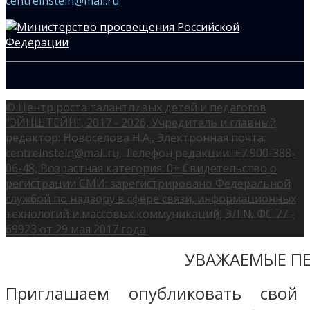
centreinstein@mail.ru
© Центр роста талантливых детей и педагогов
"ЭЙНШТЕЙН", 2017 - 2026, Учредитель и главный
редактор: Новоселова Н.А., Электронная почта:
centreinstein@mail.ru, Телефон редакции: +7 900-388-
06-48, Возрастная категория: 0+ Свидетельство о
регистрации СМИ: зарегистрировано Федеральной
службой по надзору в сфере связи, информационных
технологий и массовых коммуникаций, ЭЛ № ФС 77 -
69923 от 29 мая 2017 года
УВАЖАЕМЫЕ ПЕ
Приглашаем опубликовать свой