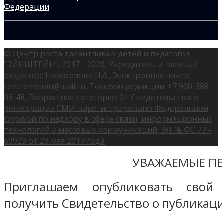
© Центр роста талантливых детей и педагогов
"ЭЙНШТЕЙН", 2017 - 2026, Учредитель и главный
редактор: Новоселова Н.А., Электронная почта:
centreinstein@mail.ru, Телефон редакции: +7 900-388-
06-48, Возрастная категория: 0+ Свидетельство о
регистрации СМИ: зарегистрировано Федеральной
службой по надзору в сфере связи, информационных
технологий и массовых коммуникаций, ЭЛ № ФС 77 -
69923 от 29 мая 2017 года
УВАЖАЕМЫЕ ПЕ
Приглашаем опубликовать свой
получить Свидетельство о публикаци