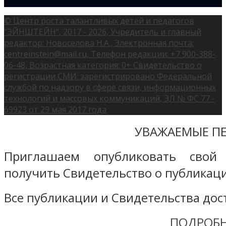
© Центр роста талантливых детей и педагогов
"ЭЙНШТЕЙН", 2017 - 2026, Учредитель и главный
редактор: Новоселова Н.А., Электронная почта:
centreinstein@mail.ru, Телефон редакции: +7 900-388-
06-48, Возрастная категория: 0+ Свидетельство о
регистрации СМИ: зарегистрировано Федеральной
службой по надзору в сфере связи, информационных
технологий и массовых коммуникаций, ЭЛ № ФС 77 -
69923 от 29 мая 2017 года
УВАЖАЕМЫЕ ПЕ
Приглашаем опубликовать свой
получить Свидетельство о публикаци
Все публикации и Свидетельства дост
ПОДРОБН